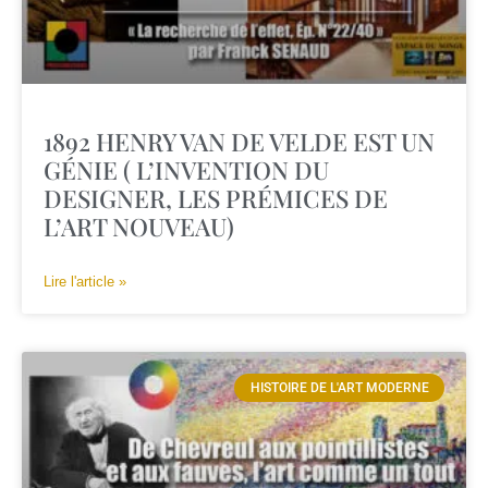
1892 HENRY VAN DE VELDE EST UN
GÉNIE ( L’INVENTION DU
DESIGNER, LES PRÉMICES DE
L’ART NOUVEAU)
Lire l'article »
HISTOIRE DE L'ART MODERNE