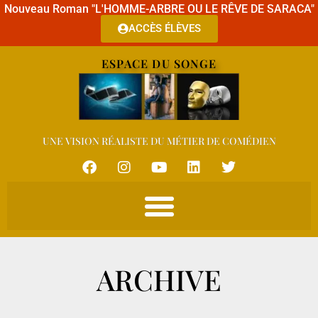
Nouveau Roman "L'HOMME-ARBRE OU LE RÊVE DE SARACA"
ACCÈS ÉLÈVES
ESPACE DU SONGE
UNE VISION RÉALISTE DU MÉTIER DE COMÉDIEN
ARCHIVE